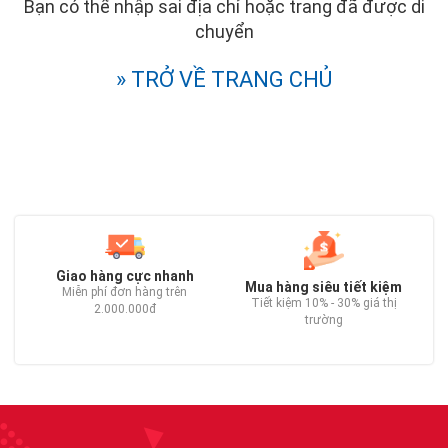
Bạn có thể nhập sai địa chỉ hoặc trang đã được di
chuyển
» TRỞ VỀ TRANG CHỦ
Giao hàng cực nhanh
Mua hàng siêu tiết kiệm
Miễn phí đơn hàng trên
Tiết kiệm 10% - 30% giá thị
2.000.000đ
trường
C