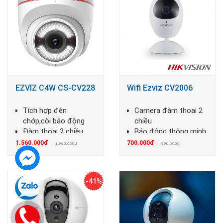
EZVIZ C4W CS-CV228
Wifi Ezviz CV2006
Tích hợp đèn
Camera đàm thoại 2
chớp,còi báo động
chiều
Đàm thoại 2 chiều
Báo động thông minh
1.560.000đ
700.000đ
1.960.000đ
990.000đ
-41%