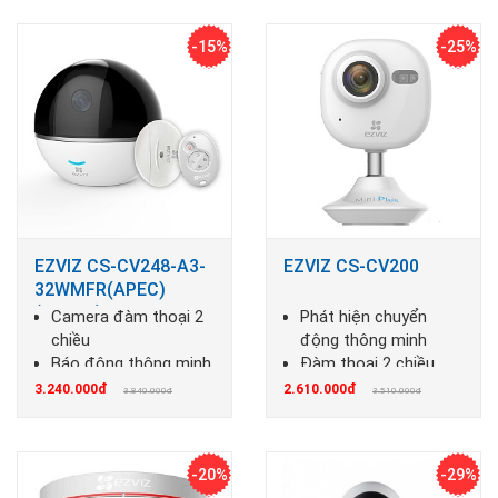
-15%
-25%
EZVIZ CS-CV248-A3-
EZVIZ CS-CV200
32WMFR(APEC)
(Bundel)
Camera đàm thoại 2
Phát hiện chuyển
chiều
động thông minh
Báo động thông minh
Đàm thoại 2 chiều
3.240.000đ
2.610.000đ
3.840.000đ
3.510.000đ
-20%
-29%