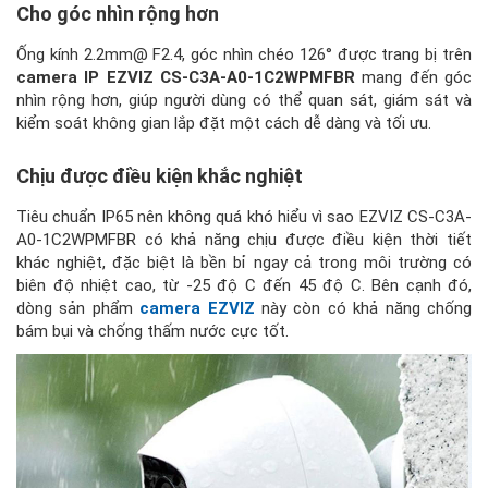
Cho góc nhìn rộng hơn
Ống kính 2.2mm@ F2.4, góc nhìn chéo 126° được trang bị trên
camera IP EZVIZ CS-C3A-A0-1C2WPMFBR
mang đến góc
nhìn rộng hơn, giúp người dùng có thể quan sát, giám sát và
kiểm soát không gian lắp đặt một cách dễ dàng và tối ưu.
Chịu được điều kiện khắc nghiệt
Tiêu chuẩn IP65 nên không quá khó hiểu vì sao EZVIZ CS-C3A-
A0-1C2WPMFBR có khả năng chịu được điều kiện thời tiết
khác nghiệt, đặc biệt là bền bỉ ngay cả trong môi trường có
biên độ nhiệt cao, từ -25 độ C đến 45 độ C. Bên cạnh đó,
dòng sản phẩm
camera EZVIZ
này còn có khả năng chống
bám bụi và chống thấm nước cực tốt.