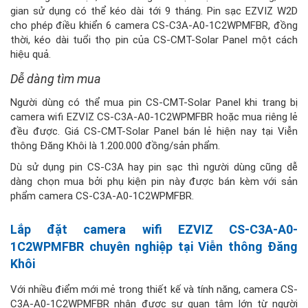
gian sử dụng có thể kéo dài tới 9 tháng. Pin sạc EZVIZ W2D
cho phép điều khiển 6 camera CS-C3A-A0-1C2WPMFBR, đồng
thời, kéo dài tuổi thọ pin của CS-CMT-Solar Panel một cách
hiệu quả.
Dễ dàng tìm mua
Người dùng có thể mua pin CS-CMT-Solar Panel khi trang bị
camera wifi EZVIZ CS-C3A-A0-1C2WPMFBR hoặc mua riêng lẻ
đều được. Giá CS-CMT-Solar Panel bán lẻ hiện nay tại Viễn
thông Đăng Khôi là 1.200.000 đồng/sản phẩm.
Dù sử dụng pin CS-C3A hay pin sạc thì người dùng cũng dễ
dàng chọn mua bởi phụ kiện pin này được bán kèm với sản
phẩm camera CS-C3A-A0-1C2WPMFBR.
Lắp đặt camera wifi EZVIZ CS-C3A-A0-
1C2WPMFBR chuyên nghiệp tại Viễn thông Đăng
Khôi
Với nhiều điểm mới mẻ trong thiết kế và tính năng, camera CS-
C3A-A0-1C2WPMFBR nhận được sự quan tâm lớn từ người