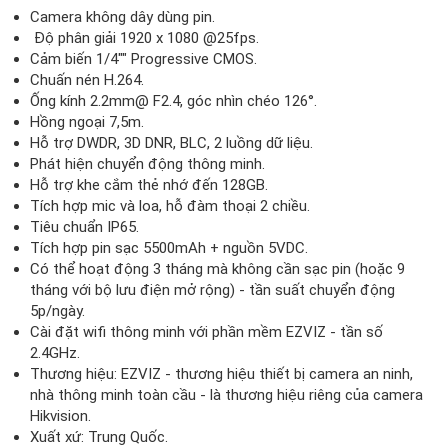
Camera không dây dùng pin.
Độ phân giải 1920 x 1080 @25fps.
Cảm biến 1/4"" Progressive CMOS.
Chuấn nén H.264.
Ống kính 2.2mm@ F2.4, góc nhìn chéo 126°.
Hồng ngoại 7,5m.
Hỗ trợ DWDR, 3D DNR, BLC, 2 luồng dữ liệu.
Phát hiện chuyển động thông minh.
Hỗ trợ khe cắm thẻ nhớ đến 128GB.
Tích hợp mic và loa, hỗ đàm thoại 2 chiều.
Tiêu chuẩn IP65.
Tích hợp pin sạc 5500mAh + nguồn 5VDC.
Có thể hoạt động 3 tháng mà không cần sạc pin (hoặc 9
tháng với bộ lưu điện mở rộng) - tần suất chuyển động
5p/ngày.
Cài đặt wifi thông minh với phần mềm EZVIZ - tần số
2.4GHz.
Thương hiệu: EZVIZ - thương hiệu thiết bị camera an ninh,
nhà thông minh toàn cầu - là thương hiệu riêng của camera
Hikvision.
Xuất xứ: Trung Quốc.