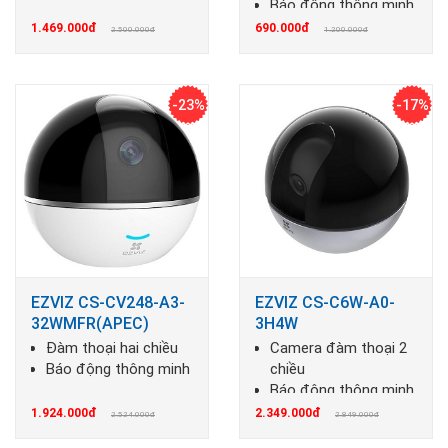
Báo động thông minh
1.469.000đ
690.000đ
2.500.000đ
1.200.000đ
-23%
-17%
EZVIZ CS-CV248-A3-
EZVIZ CS-C6W-A0-
32WMFR(APEC)
3H4W
Đàm thoại hai chiều
Camera đàm thoại 2
Báo động thông minh
chiều
Báo động thông minh
1.924.000đ
2.349.000đ
2.524.000đ
2.849.000đ