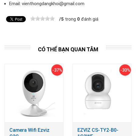
Email: vienthongdangkhoi@gmail.com
/
5
trong
0
đánh giá
CÓ THỂ BẠN QUAN TÂM
-37%
-30%
Camera Wifi Ezviz
EZVIZ CS-TY2-B0-