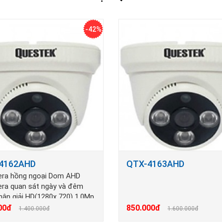
-42%
4162AHD
QTX-4163AHD
era hồng ngoại Dom AHD
ra quan sát ngày và đêm
hân giải HD(1280x 720) 1.0Mp
n cách hồng ngoại từ 20 -30
00đ
850.000đ
1.400.000đ
1.600.000đ