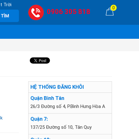
t Trời
0
0906 305 818
HỆ THỐNG ĐĂNG KHÔI
Quận Bình Tân
26/3 Đường số 4, P.Bình Hưng Hòa A
ek
Quận 7:
137/25 Đường số 10, Tân Quy