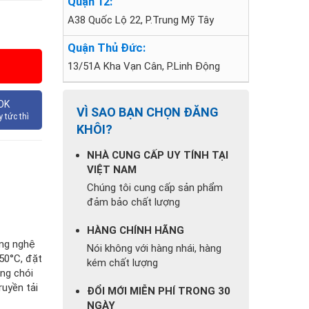
Quận 12:
A38 Quốc Lộ 22, P.Trung Mỹ Tây
Quận Thủ Đức:
13/51A Kha Vạn Cân, P.Linh Động
OK
VÌ SAO BẠN CHỌN ĐĂNG
 tức thì
KHÔI?
NHÀ CUNG CẤP UY TÍNH TẠI
VIỆT NAM
Chúng tôi cung cấp sản phẩm
đảm bảo chất lượng
HÀNG CHÍNH HÃNG
ng nghệ
Nói không với hàng nhái, hàng
 50°C, đặt
kém chất lượng
́ng chói
uyền tải
ĐỔI MỚI MIỄN PHÍ TRONG 30
NGÀY