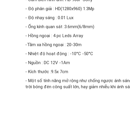
- Độ phân giải : HD(1280x960) 1.3Mp
- Độ nhạy sáng : 0.01 Lux
- Ống kính quan sát :3.6mm(6/8mm)
- Hồng ngoại : 4 pc Leds Array
-Tầm xa hồng ngoại : 20-30m
- Nhiệt độ hoạt động : -10°C -50°C
- Nguồn : DC 12V -1Am
- Kích thước :9.5x 7cm
- Một số tính năng mở rộng như chống ngược ánh sáng
trời bóng đén công suất lớn, hay giảm nhiễu khi ánh s