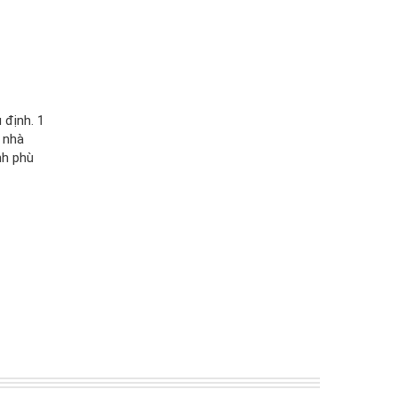
 định. 1
 nhà
nh phù