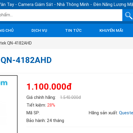
ân Tay - Camera Giám Sát - Nhà Thông Minh - Đèn Năng Lượng Mặ
NG CHỦ
DỊCH VỤ
TIN TỨC
KHUYẾN MÃI
estek QN-4182AHD
ek QN-4182AHD
1.100.000đ
Giá chính hãng:
1.540.000đ
Tiết kiệm:
28%
Mã SP:
Hãng sản xuất:
Quest
Bảo hành: 24 tháng