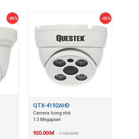
-46%
-46%
QTX-4192AHD
Camera trong nhà
1.3 Megapixel
920.000đ
1.720.000đ