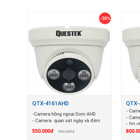
-38%
QTX-4161AHD
QTX-
- Cam
-Camera hồng ngoại Dom AHD
- Came
- Camera quan sát ngày và đêm
- Độ p
- Độ phân giải HD(1280x 720) 1.0Mp
- Khoả
550.000đ
800.0
900.000đ
- Khoản cách hồng ngoại từ 20 -30
m