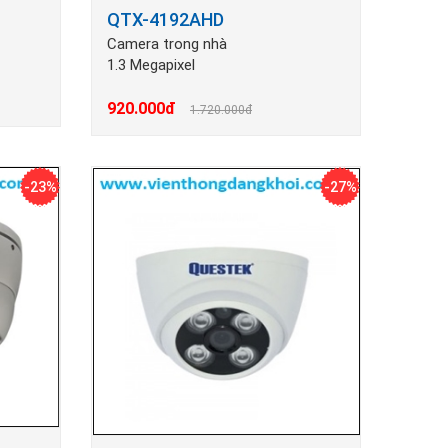
QTX-4192AHD
Camera trong nhà
1.3 Megapixel
920.000đ
1.720.000đ
-23%
-27%