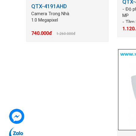
QTX-
QTX-4191AHD
- Độ p
Camera Trong Nhà
MP
1.0 Megapixel
- Tầm
- Chốn
1.120
740.000đ
1.260.000đ
- Chốn