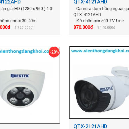
4122AHD
QTX-4121AHD
hân giải:HD (1280 x 960 ) 1.3
- Camera dom hồng ngoại q
QTX-4121AHD
 hồng ngoại 30-40m
- Độ phân giải 500 TV Line
g ngước sáng
- Tầm xa hồng ngoại 30 -40
.000đ
870.000đ
1.720.000đ
1.140.000đ
g nhiễu
-28%
QTX-2121AHD