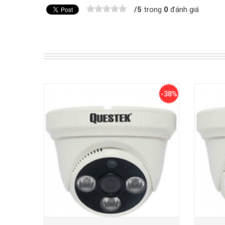
/
5
trong
0
đánh giá
-38%