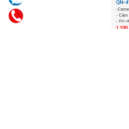
QN-4
-Camer
- Cảm 
- Độ 
1.100