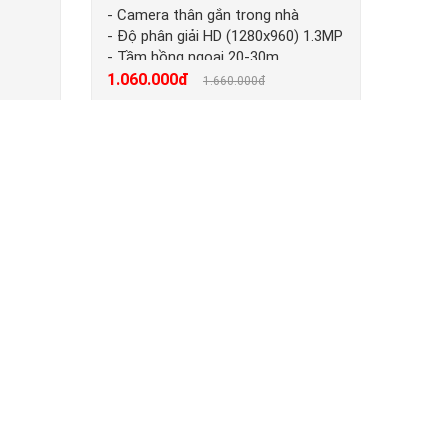
- Camera thân gắn trong nhà
- Độ phân giải HD (1280x960) 1.3MP
- Tầm hồng ngoại 20-30m
1.060.000đ
1.660.000đ
-28%
 ngoài