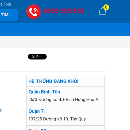
t Trời
0
0906 305 818
HỆ THỐNG ĐĂNG KHÔI
Quận Bình Tân
26/3 Đường số 4, P.Bình Hưng Hòa A
ek
Quận 7:
137/25 Đường số 10, Tân Quy