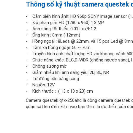
Thông số kỹ thuật camera questek 
- Cảm biến hình ảnh: HD 960p SONY image sensor (1.
- Độ phân giải: HD (1280 x 960) 1.3 MP
- Ánh sáng tối thiểu: 0.01 Lux/F1.2
- Ống kính : 8mm ( 12mm)
- Hồng ngoại : 8Leds @ 22mm, và 15 pcs Led @ 8m
- Tầm xa hồng ngoại: 50 ~ 70m
- Truyền hình ảnh chất lượng HD với khoảng cách 500 
- Chức năng khác: BLC,D-WDR (chống ngược sáng), 
- Chống sương mờ
- Giảm nhiễu khi ánh sáng yếu: 2D, 3D, NR
- Tự động cân bằng sáng
- Nguồn: 12V
- Kích thước : ( 13 x 13 x 23) cm
Camera questek qtx-250ahd là dòng camera questek quan
quan sát lên đến 70m vào ban đêm là ưu điểm của dò