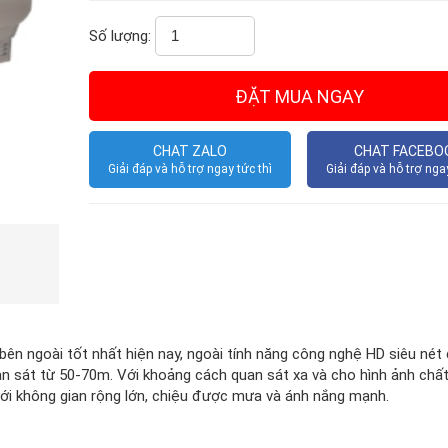
Số lượng:
CHAT ZALO
CHAT FACEBO
Giải đáp và hỗ trợ ngay tức thì
Giải đáp và hỗ trợ ngay
n ngoài tốt nhất hiện nay, ngoài tính năng công nghệ HD siêu nét 
n sát từ 50-70m. Với khoảng cách quan sát xa và cho hình ảnh chấ
với không gian rộng lớn, chiệu được mưa và ánh nắng mạnh.