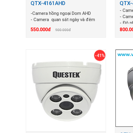
QTX-4161AHD
QTX-
- Cam
-Camera hồng ngoại Dom AHD
- Came
- Camera quan sát ngày và đêm
- Độ p
- Độ phân giải HD(1280x 720) 1.0Mp
- Khoả
550.000đ
800.0
900.000đ
- Khoản cách hồng ngoại từ 20 -30
m
m
-41%