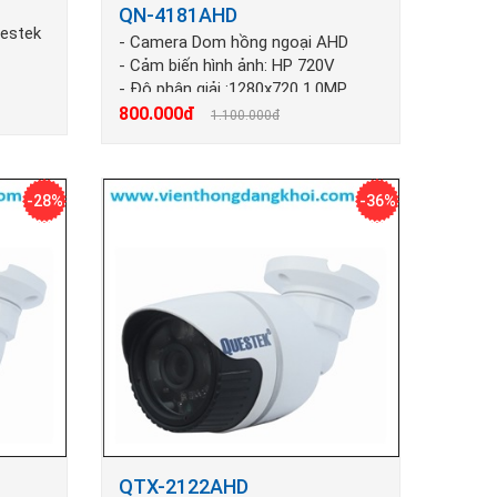
QN-4181AHD
uestek
- Camera Dom hồng ngoại AHD
- Cảm biến hình ảnh: HP 720V
- Độ phân giải :1280x720 1.0MP
m
800.000đ
1.100.000đ
-28%
-36%
QTX-2122AHD