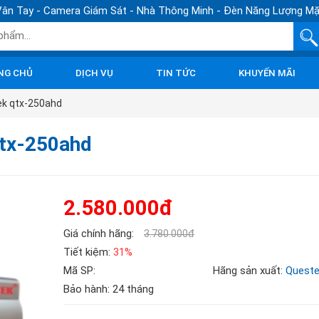
ân Tay - Camera Giám Sát - Nhà Thông Minh - Đèn Năng Lượng Mặ
NG CHỦ
DỊCH VỤ
TIN TỨC
KHUYẾN MÃI
ek qtx-250ahd
qtx-250ahd
2.580.000đ
Giá chính hãng:
3.780.000đ
Tiết kiệm:
31%
Mã SP:
Hãng sản xuất:
Quest
Bảo hành: 24 tháng