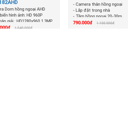
182AHD
- Camera thân hồng ngoại
a Dom hồng ngoại AHD
- Lắp đặt trong nhà
biến hình ảnh: HD 960P
- Tầm hồng ngoại 20-30m
phân giải : HD1280x960 1.3MP
790.000đ
1.100.000đ
.000đ
1.540.000đ
QTX-1311AHD
- Camera thân gắn trong nhà,