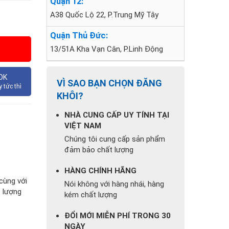
Quận 12:
A38 Quốc Lộ 22, P.Trung Mỹ Tây
Quận Thủ Đức:
13/51A Kha Vạn Cân, P.Linh Động
OK
VÌ SAO BẠN CHỌN ĐĂNG
 tức thì
KHÔI?
NHÀ CUNG CẤP UY TÍNH TẠI
VIỆT NAM
Chúng tôi cung cấp sản phẩm
đảm bảo chất lượng
HÀNG CHÍNH HÃNG
cùng với
Nói không với hàng nhái, hàng
t lượng
kém chất lượng
ĐỔI MỚI MIỄN PHÍ TRONG 30
NGÀY