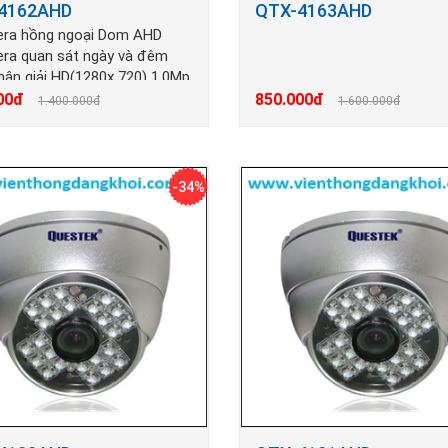
4162AHD
QTX-4163AHD
era hồng ngoại Dom AHD
ra quan sát ngày và đêm
hân giải HD(1280x 720) 1.0Mp
n cách hồng ngoại từ 20 -30
00đ
850.000đ
1.400.000đ
1.600.000đ
-34%