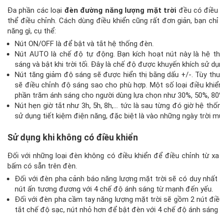
Đa phần các loại
đèn đường năng lượng mặt trời
đều có điều 
thể điều chỉnh. Cách dùng điều khiển cũng rất đơn giản, bạn c
năng gì, cụ thể:
Nút ON/OFF là để bật và tắt hệ thống đèn.
Nút AUTO là chế độ tự động. Bạn kích hoạt nút này là hệ th
sáng và bật khi trời tối. Đây là chế độ được khuyến khích sử d
Nút tăng giảm độ sáng sẽ được hiển thị bằng dấu +/-. Tùy th
sẽ điều chỉnh độ sáng sao cho phù hợp. Một số loại điều khiể
phần trăm ánh sáng cho người dùng lựa chọn như 30%, 50%, 80
Nút hẹn giờ tắt như 3h, 5h, 8h,… tức là sau từng đó giờ hệ th
sử dụng tiết kiệm điện năng, đặc biệt là vào những ngày trời 
Sử dụng khi không có điều khiển
Đối với những loại đèn không có điều khiển để điều chỉnh từ xa 
bấm có sẵn trên đèn.
Đối với đèn pha cảnh báo năng lượng mặt trời sẽ có duy nhất 
nút ấn tương đương với 4 chế độ ánh sáng từ mạnh đến yếu.
Đối với đèn pha cầm tay năng lượng mặt trời sẽ gồm 2 nút điề
tắt chế độ sạc, nút nhỏ hơn để bật đèn với 4 chế độ ánh sáng