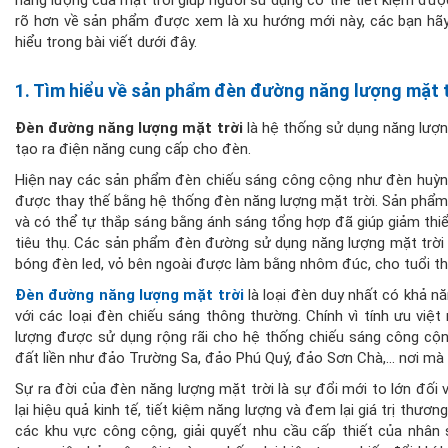
năng lượng của mặt trời giúp người sử dụng có thể tiết kiệm đượ
rõ hơn về sản phẩm được xem là xu hướng mới này, các bạn hã
hiểu trong bài viết dưới đây.
1. Tìm hiểu về sản phẩm đèn đường năng lượng mặt t
Đèn đường năng lượng mặt trời
là hệ thống sử dụng năng lượn
tạo ra điện năng cung cấp cho đèn.
Hiện nay các sản phẩm đèn chiếu sáng công cộng như đèn huỳ
được thay thế bằng hệ thống đèn năng lượng mặt trời. Sản phẩm
và có thể tự thắp sáng bằng ánh sáng tổng hợp đã giúp giảm th
tiêu thụ. Các sản phẩm đèn đường sử dụng năng lượng mặt trời 
bóng đèn led, vỏ bên ngoài được làm bằng nhôm đúc, cho tuổi t
Đèn đường năng lượng mặt trời
là loại đèn duy nhất có khả n
với các loại đèn chiếu sáng thông thường. Chính vì tính ưu vi
lượng được sử dụng rộng rãi cho hệ thống chiếu sáng công cộn
đất liền như đảo Trường Sa, đảo Phú Quý, đảo Sơn Chà,… nơi mà 
Sự ra đời của đèn năng lượng mặt trời là sự đổi mới to lớn đối
lại hiệu quả kinh tế, tiết kiệm năng lượng và đem lại giá trị thư
các khu vực công cộng, giải quyết nhu cầu cấp thiết của nhân 