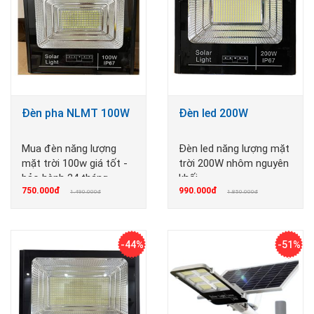
Đèn pha NLMT 100W
Đèn led 200W
Mua đèn năng lượng
Đèn led năng lượng mặt
mặt trời 100w giá tốt -
trời 200W nhôm nguyên
bảo hành 24 tháng
khối
750.000đ
990.000đ
1.490.000đ
1.850.000đ
-44%
-51%