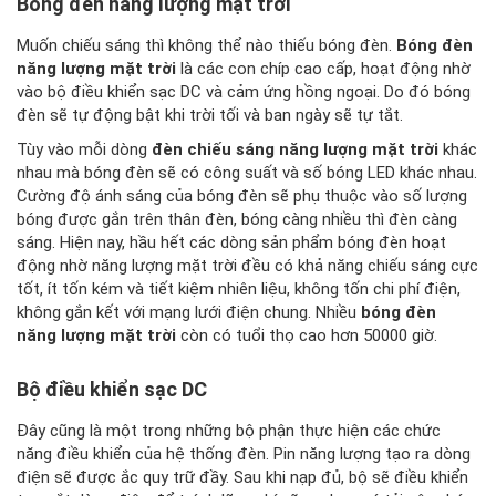
Bóng đèn năng lượng mặt trời
Muốn chiếu sáng thì không thể nào thiếu bóng đèn.
Bóng đèn
năng lượng mặt trời
là các con chíp cao cấp, hoạt động nhờ
vào bộ điều khiển sạc DC và cảm ứng hồng ngoại. Do đó bóng
đèn sẽ tự động bật khi trời tối và ban ngày sẽ tự tắt.
Tùy vào mỗi dòng
đèn chiếu sáng năng lượng mặt trời
khác
nhau mà bóng đèn sẽ có công suất và số bóng LED khác nhau.
Cường độ ánh sáng của bóng đèn sẽ phụ thuộc vào số lượng
bóng được gắn trên thân đèn, bóng càng nhiều thì đèn càng
sáng. Hiện nay, hầu hết các dòng sản phẩm bóng đèn hoạt
động nhờ năng lượng mặt trời đều có khả năng chiếu sáng cực
tốt, ít tốn kém và tiết kiệm nhiên liệu, không tốn chi phí điện,
không gắn kết với mạng lưới điện chung. Nhiều
bóng đèn
năng lượng mặt trời
còn có tuổi thọ cao hơn 50000 giờ.
Bộ điều khiển sạc DC
Đây cũng là một trong những bộ phận thực hiện các chức
năng điều khiển của hệ thống đèn. Pin năng lượng tạo ra dòng
điện sẽ được ắc quy trữ đầy. Sau khi nạp đủ, bộ sẽ điều khiển