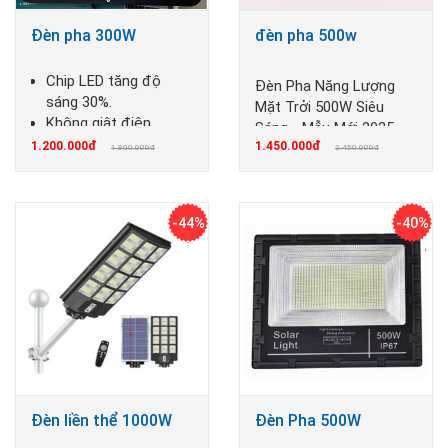
Đèn pha 300W
đèn pha 500w
Chip LED tăng độ
Đèn Pha Năng Lượng
sáng 30%.
Mặt Trởi 500W Siêu
Không giật điện,
Sáng - Mẫu Mới 2025
không cháy nổ
1.200.000đ
1.450.000đ
1.800.000đ
2.450.000đ
-44%
-40%
Đèn liền thể 1000W
Đèn Pha 500W