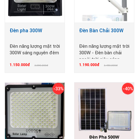
Đèn pha 300W
Đèn Bàn Chải 300W
Đèn năng lượng mặt trời
Đèn năng lượng mặt trời
300W sáng nguyên đêm
300W - Đèn bàn chải
ngoài trời siêu sáng
1.150.000đ
1.190.000đ
2.090.000đ
2.450.000đ
-33%
-40%