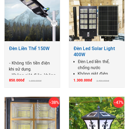
Đèn Liền Thể 150W
Đèn Led Solar Light
400W
Đèn Led liền thể,
- Không tốn tiền điện
chống nước
khi sử dụng.
Không giật điện,
- Không giật điện, không
không cháy nổ
850.000đ
1.300.000đ
cháy nổ
1.300.000đ
2.400.000đ
-38%
-47%