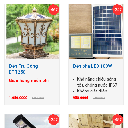
-46%
-34%
Đèn Trụ Cổng
Đèn pha LED 100W
DTT250
Khả năng chiếu sáng
Giao hàng miễn phí
tốt, chống nước IP67
Không giật điện,
không cháy nổ
1.050.000đ
950.000đ
1.950.000đ
1.450.000đ
-34%
-45%