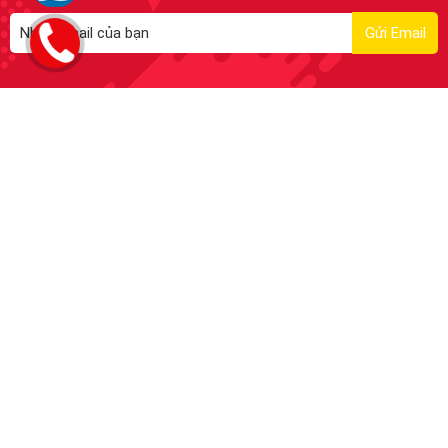
Liên kết Viễn Thông Đăng Khôi
Quận Bình Tân
26/3 Đường số 4, P.Bình Hưng Hòa A
Quận 7:
137/25 Đường số 10, Tân Quy
Quận 12:
A38 Quốc Lộ 22, P.Trung Mỹ Tây
Quận Thủ Đức: