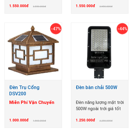
thuyến
sáng
1.550.000đ
1.550.000đ
2.550.000đ
2.950.000đ
-47%
-44%
Đèn Trụ Cổng
Đèn bàn chải 500W
DSV200
Miễn Phí Vận Chuyển
Đèn năng lượng mặt trời
500W ngoài trới giá tốt
1.000.000đ
1.250.000đ
1.900.000đ
2.250.000đ