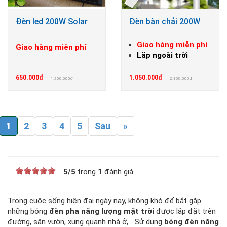
Đèn led 200W Solar
Đèn bàn chải 200W
Giao hàng miễn phí
Giao hàng miễn phí
Lắp ngoài trời
650.000đ
1.050.000đ
1.200.000đ
2.100.000đ
1
2
3
4
5
Sau
»
5
/
5
trong
1
đánh giá
Trong cuộc sống hiện đại ngày nay, không khó để bắt gặp
những bóng
đèn pha năng lượng mặt trời
được lắp đặt trên
đường, sân vườn, xung quanh nhà ở,… Sử dụng
bóng đèn năng