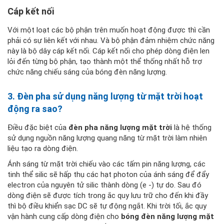
Cáp kết nối
Với một loạt các bộ phận trên muốn hoạt động được thì cần
phải có sự liên kết với nhau. Và bộ phận đảm nhiệm chức năng
này là bộ dây cáp kết nối. Cáp kết nối cho phép dòng điện len
lỏi đến từng bộ phận, tạo thành một thể thống nhất hỗ trợ
chức năng chiếu sáng của bóng đèn năng lượng.
3. Đèn pha sử dụng năng lượng từ mặt trời hoạt
động ra sao?
Điều đặc biệt của
đèn pha năng lượng mặt trời
là hệ thống
sử dụng nguồn năng lượng quang năng từ mặt trời làm nhiên
liệu tạo ra dòng điện.
Ánh sáng từ mặt trời chiếu vào các tấm pin năng lượng, các
tinh thể silic sẽ hấp thụ các hạt photon của ánh sáng để đẩy
electron của nguyên tử silic thành dòng (e
-) tự do. Sau đó
dòng điện sẽ được tích trong ắc quy lưu trữ cho đến khi đầy
thì bộ điều khiển sạc DC sẽ tự động ngắt. Khi trời tối, ắc quy
vận hành cung cấp dòng điện cho
bóng đèn năng lượng mặt