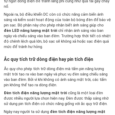
tự ngắt dòng điện để tránh lãng phí cũng như quá tải gây cháy
nổ.
Ngoài ra, bộ điều khiển DC còn có chức năng cảm biến ánh
sáng và kiểm soát hoạt động của toàn bộ bóng đèn để bảo vệ
pin sạc. Bộ phận này cho phép nhận biết ánh sáng giúp cho
đèn LED năng lượng mặt trời
chỉ nhận ánh sáng vào ban
ngày và chiếu sáng vào ban đêm. Trường hợp thời tiết có nhiệt
độ chênh lệch quá lớn, bộ sạc sẽ không xả hoặc sạc điện quá
mức để tránh hư hỏng.
Ắc quy tích trữ dòng điện hay pin tích điện
Ắc quy cho phép tích trữ dòng điện mà tấm pin năng lượng
mặt trời tạo ra vào ban ngày và phục vụ đèn sáng chiếu sáng
vào ban đêm. Bởi vì khi không có ánh sáng mặt trời, các tấm
pin không thể tạo ra dòng điện.
Đèn tích điện năng lượng mặt trời
cũng là một loại đèn
được nhiều người lựa chọn hiện nay. Đèn được thắp sáng nhờ
sử dụng pin tích điện có chức năng giống với ắc quy trữ điện.
Ngày nay người ta sử dụng
đèn tích điện năng lượng mặt