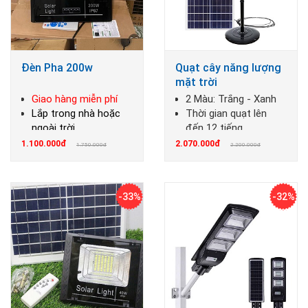
Đèn Pha 200w
Quạt cây năng lượng
mặt trời
Giao hàng miễn phí
2 Màu: Trắng - Xanh
Lắp trong nhà hoặc
Thời gian quạt lên
ngoài trời
đến 12 tiếng
1.100.000đ
2.070.000đ
1.750.000đ
2.200.000đ
-33%
-32%