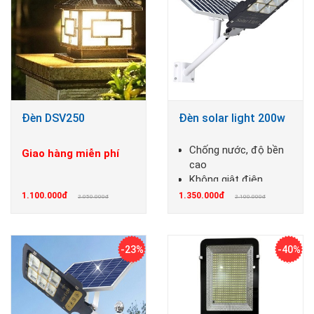
Đèn DSV250
Đèn solar light 200w
Chống nước, độ bền
Giao hàng miễn phí
cao
Không giật điện,
không cháy nổ
1.100.000đ
1.350.000đ
2.050.000đ
2.100.000đ
-23%
-40%