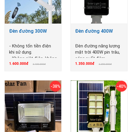
Đèn đường 300W
Đèn đường 400W
- Không tốn tiền điện
Đèn đường năng lượng
khi sử dụng.
mặt trời 400W pin trâu,
- Không giật điện, không
sáng suốt đêm
1.600.000đ
1.350.000đ
cháy nổ
2.100.000đ
2.250.000đ
-38%
-40%