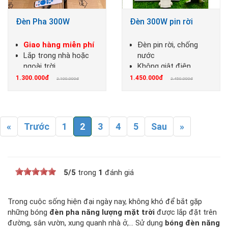
Đèn Pha 300W
Đèn 300W pin rời
Giao hàng miễn phí
Đèn pin rời, chống
Lắp trong nhà hoặc
nước
ngoài trời
Không giật điện,
không cháy nổ
1.300.000đ
1.450.000đ
2.100.000đ
2.450.000đ
«
Trước
1
2
3
4
5
Sau
»
5
/
5
trong
1
đánh giá
Trong cuộc sống hiện đại ngày nay, không khó để bắt gặp
những bóng
đèn pha năng lượng mặt trời
được lắp đặt trên
đường, sân vườn, xung quanh nhà ở,… Sử dụng
bóng đèn năng