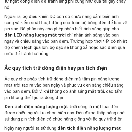
tự ngắt dòng điện để tránh lãng phí cũng như quá tải gây cháy
nổ.
Ngoài ra, bộ điều khiển DC còn có chức năng cảm biến ánh
sáng và kiểm soát hoạt động của toàn bộ bóng đèn để bảo vệ
pin sạc. Bộ phận này cho phép nhận biết ánh sáng giúp cho
đèn LED năng lượng mặt trời
chỉ nhận ánh sáng vào ban
ngày và chiếu sáng vào ban đêm. Trường hợp thời tiết có nhiệt
độ chênh lệch quá lớn, bộ sạc sẽ không xả hoặc sạc điện quá
mức để tránh hư hỏng.
Ắc quy tích trữ dòng điện hay pin tích điện
Ắc quy cho phép tích trữ dòng điện mà tấm pin năng lượng
mặt trời tạo ra vào ban ngày và phục vụ đèn sáng chiếu sáng
vào ban đêm. Bởi vì khi không có ánh sáng mặt trời, các tấm
pin không thể tạo ra dòng điện.
Đèn tích điện năng lượng mặt trời
cũng là một loại đèn
được nhiều người lựa chọn hiện nay. Đèn được thắp sáng nhờ
sử dụng pin tích điện có chức năng giống với ắc quy trữ điện.
Ngày nay người ta sử dụng
đèn tích điện năng lượng mặt