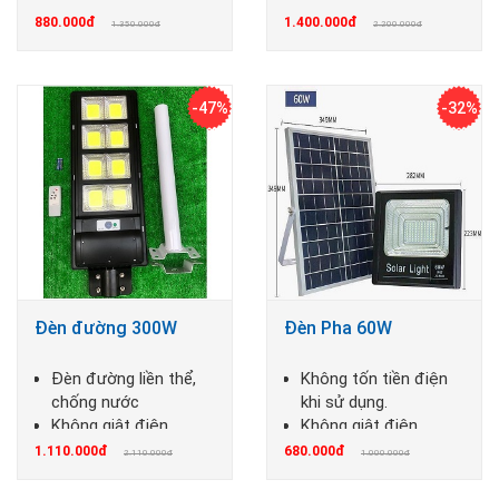
không cháy nổ
không cháy nổ
880.000đ
1.400.000đ
1.350.000đ
2.200.000đ
-47%
-32%
Đèn đường 300W
Đèn Pha 60W
Đèn đường liền thể,
Không tốn tiền điện
chống nước
khi sử dụng.
Không giật điện,
Không giật điện,
không cháy nổ
không cháy nổ
1.110.000đ
680.000đ
2.110.000đ
1.000.000đ