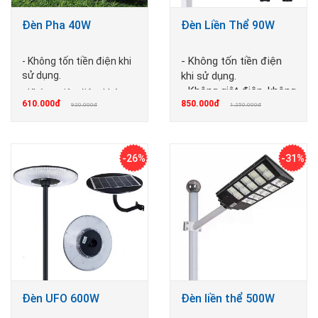
Đèn Pha 40W
Đèn Liền Thể 90W
- Không tốn tiền điện
- Không tốn tiền điện khi
sử dụng.
khi sử dụng.
- Không giật điện, không
- Không giật điện, không
610.000đ
850.000đ
cháy nổ
cháy nổ
920.000đ
1.250.000đ
-26%
-31%
Đèn UFO 600W
Đèn liền thể 500W