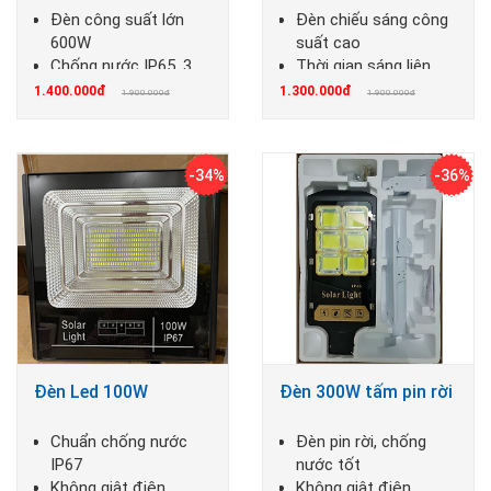
Đèn công suất lớn
Đèn chiếu sáng công
600W
suất cao
Chống nước IP65, 3
T
hời gian sáng liên
chế độ màu
tục: > 12 giờ
1.400.000đ
1.300.000đ
1.900.000đ
1.900.000đ
-34%
-36%
Đèn Led 100W
Đèn 300W tấm pin rời
Chuẩn chống nước
Đèn pin rời, chống
IP67
nước tốt
Không giật điện,
Không giật điện,