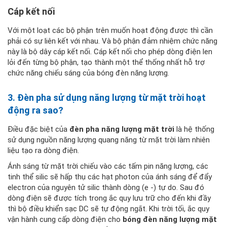
Cáp kết nối
Với một loạt các bộ phận trên muốn hoạt động được thì cần
phải có sự liên kết với nhau. Và bộ phận đảm nhiệm chức năng
này là bộ dây cáp kết nối. Cáp kết nối cho phép dòng điện len
lỏi đến từng bộ phận, tạo thành một thể thống nhất hỗ trợ
chức năng chiếu sáng của bóng đèn năng lượng.
3. Đèn pha sử dụng năng lượng từ mặt trời hoạt
động ra sao?
Điều đặc biệt của
đèn pha năng lượng mặt trời
là hệ thống
sử dụng nguồn năng lượng quang năng từ mặt trời làm nhiên
liệu tạo ra dòng điện.
Ánh sáng từ mặt trời chiếu vào các tấm pin năng lượng, các
tinh thể silic sẽ hấp thụ các hạt photon của ánh sáng để đẩy
electron của nguyên tử silic thành dòng (e
-) tự do. Sau đó
dòng điện sẽ được tích trong ắc quy lưu trữ cho đến khi đầy
thì bộ điều khiển sạc DC sẽ tự động ngắt. Khi trời tối, ắc quy
vận hành cung cấp dòng điện cho
bóng đèn năng lượng mặt