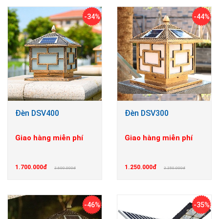
-34%
-44%
Đèn DSV400
Đèn DSV300
Giao hàng miễn phí
Giao hàng miễn phí
1.700.000đ
1.250.000đ
2.600.000đ
2.250.000đ
-46%
-35%