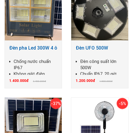
Đèn pha Led 300W 4 ô
Đèn UFO 500W
Chống nước chuẩn
Đèn công suất lớn
IP67
500W
Không giật điện,
Chuẩn IP67, 20 giờ
không cháy nổ
chiếu sáng
1.400.000đ
1.200.000đ
2.400.000đ
1.900.000đ
-37%
-5%