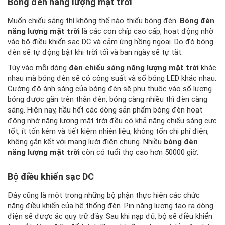
Bóng đèn năng lượng mặt trời
Muốn chiếu sáng thì không thể nào thiếu bóng đèn.
Bóng đèn
năng lượng mặt trời
là các con chíp cao cấp, hoạt động nhờ
vào bộ điều khiển sạc DC và cảm ứng hồng ngoại. Do đó bóng
đèn sẽ tự động bật khi trời tối và ban ngày sẽ tự tắt.
Tùy vào mỗi dòng
đèn chiếu sáng năng lượng mặt trời
khác
nhau mà bóng đèn sẽ có công suất và số bóng LED khác nhau.
Cường độ ánh sáng của bóng đèn sẽ phụ thuộc vào số lượng
bóng được gắn trên thân đèn, bóng càng nhiều thì đèn càng
sáng. Hiện nay, hầu hết các dòng sản phẩm bóng đèn hoạt
động nhờ năng lượng mặt trời đều có khả năng chiếu sáng cực
tốt, ít tốn kém và tiết kiệm nhiên liệu, không tốn chi phí điện,
không gắn kết với mạng lưới điện chung. Nhiều
bóng đèn
năng lượng mặt trời
còn có tuổi thọ cao hơn 50000 giờ.
Bộ điều khiển sạc DC
Đây cũng là một trong những bộ phận thực hiện các chức
năng điều khiển của hệ thống đèn. Pin năng lượng tạo ra dòng
điện sẽ được ắc quy trữ đầy. Sau khi nạp đủ, bộ sẽ điều khiển