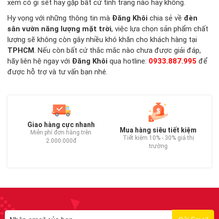
xem có gỉ sét hay gặp bất cứ tình trạng nào hay không.
Hy vọng với những thông tin mà
Đăng Khôi
chia sẻ về
đèn
sân vườn năng lượng mặt trời
, việc lựa chọn sản phẩm chất
lượng sẽ không còn gây nhiều khó khăn cho khách hàng tại
TPHCM
. Nếu còn bất cứ thắc mắc nào chưa được giải đáp,
hãy liên hệ ngay với
Đăng Khôi
qua hotline:
0933.887.995
để
được hỗ trợ và tư vấn bạn nhé.
Giao hàng cực nhanh
Mua hàng siêu tiết kiệm
Miễn phí đơn hàng trên
Tiết kiệm 10% - 30% giá thị
2.000.000đ
trường
C