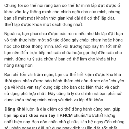
Chúng tôi có thể nói rằng bạn có thể tự mình lắp đặt được ổ
khóa vân tay thông minh cho chính ngôi nhà của mình, nhưng
bạn sẽ mất một khoản thời gian khá dài để có thể lắp đặt,
thiết lập được khóa một cách đúng nhất.
Ngoài ra, bạn phải chịu được các rủi ro nếu như khi lắp đặt bạn
vô tình thực hiện một số tác động gây chập, chạm hoặc hỏng
hóc cho khóa thông minh. Đối với trường hợp này thì tốt nhất
bạn nên đến trực tiếp nơi sửa chữa hoặc gọi thợ đến sửa cho
mình, đừng tự ý sửa chữa vì bạn có thể làm cho khóa bị hư
hỏng nặng hơn.
Bạn chỉ tốn vài trăm ngàn, bạn có thể tiết kiệm được kha khá
thời gian, nhận được bảo hành thậm chí còn được các "chuyên
gia về khóa vân tay" cung cấp cho bạn các kiến thức và cách
sử dụng phù hợp nhất. Đây cũng là lý do chính mà bạn phải sử
dụng khóa thông minh cùng với dịch vụ lắp đặt khóa.
Đăng Khôi
luôn là địa điểm có thể đồng hành cùng bạn, giúp
bạn
lắp đặt khóa vân tay TP.HCM
chuẩn/tốt/chất lượng
nhất hiện nay. Bạn còn chần chờ gì nữa, liên hệ ngay đến chúng
tôi, nhận ngay ưu đãi, sử dụng ngay dịch vụ lắp đặt tốt nhất