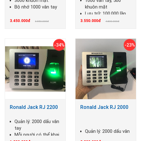
3000 khuôn mặt.
1000 vân tay, 500
Bộ nhớ 1000 vân tay
khuôn mặt
Lưu trữ: 100.000 lần
chấm công
3.450.000đ
3.550.000đ
3.950.000đ
4.800.000đ
-34%
-23%
Ronald Jack RJ 2200
Ronald Jack RJ 2000
Quản lý: 2000 dấu vân
tay
Quản lý: 2000 dấu vân
Mỗi người có thể khai
tay