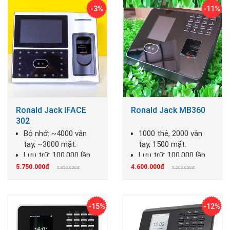
-3%
-11%
Ronald Jack IFACE
Ronald Jack MB360
302
Bộ nhớ: ~4000 vân
1000 thẻ, 2000 vân
tay, ~3000 mặt.
tay, 1500 mặt.
Lưu trữ: 100.000 lần
Lưu trữ: 100.000 lần
chấm công.
chấm công.
5.750.000đ
4.600.000đ
5.950.000đ
5.200.000đ
-15%
-12%