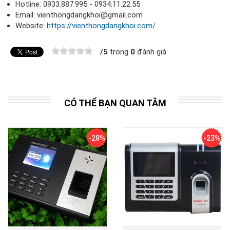
Hotline: 0933.887.995 - 0934.11.22.55
Email: vienthongdangkhoi@gmail.com
Website:
https://vienthongdangkhoi.com/
/
5
trong
0
đánh giá
CÓ THỂ BẠN QUAN TÂM
-28%
-23%