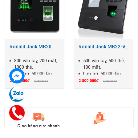
Ronald Jack MB20
Ronald Jack MB22-VL
800 vân tay, 200 mặt,
500 vân tay, 500 thẻ,
1000 thẻ.
100 mặt.
Lưu trữ: 50.000 lần
Lưu trữ: 50.000 lần
chấm công.
chấm công.
2.750.000đ
2.800.000đ
3.250.000đ
3.200.000đ
Giao hàng cực nhanh
Mua hàng siêu tiết kiệm
Miễn phí đơn hàng trên
Tiết kiệm 10% - 30% giá thị
2.000.000đ