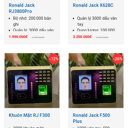
Ronald Jack
Ronald Jack X628C
RJ3800Pro
Bộ nhớ: 200.000 bản
Quản lý 3000 dấu vân
ghi
tay.
Quản lý: 3000 dấu vân
Dung lượng: 100.000
tay
IN/OUT.
1.990.000đ
3.250.000đ
2.790.000đ
4.250.000đ
-12%
-26%
Khuôn Mặt RJ F300
Ronald Jack F500
Plus