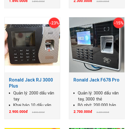
báo 10 dấu vân tay
1.890.000đ
2.300.000đ
2.890.000đ
3.000.000đ
Mỗi người có thể khai
báo 10 dấu vân tay
-23%
-15%
Ronald Jack RJ 3000
Ronald Jack F678 Pro
Plus
Quản lý: 2000 dấu vân
Quản lý: 3000 dấu vân
tay
tay, 3000 thẻ
Khai báo 10 dấu vân
Bộ nhớ: 200.000 bản
tay/người
ghi
2.900.000đ
2.700.000đ
3.800.000đ
3.200.000đ