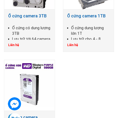
Ổ cứng camera 3TB
Ổ cứng camera 1TB
Ổ cứng có dung lượng
Ổ cứng dung lượng
3TB
lớn 1T
Lưu trữ tới 64 camera
Lưu trữ cho 4 - 8
camera liên tục
Liên hệ
Liên hệ
Ổ cứng camera