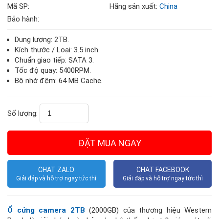
Mã SP:
Hãng sản xuất:
China
Bảo hành:
Dung lượng: 2TB.
Kích thước / Loại: 3.5 inch.
Chuẩn giao tiếp: SATA 3.
Tốc độ quay: 5400RPM.
Bộ nhớ đệm: 64 MB Cache.
Số lượng:
CHAT ZALO
CHAT FACEBOOK
Giải đáp và hỗ trợ ngay tức thì
Giải đáp và hỗ trợ ngay tức thì
Ổ cứng camera 2TB
(2000GB)
của thương hiệu Western