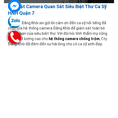
Lắp Đặt Camera Quan Sát Siêu Biệt Thư Ca Sỹ
HNH Quận 7
Công ty Đăng Khôi xin gửi lời cảm ơn đến ca sỹ nổi tiếng đã
chọn lựa hệ thống camera Đăng Khôi để giám sát toàn bộ
không gian của siêu biệt thư. Với đòi hỏi tính thẩm my cũng
như chất lượng cao cho
hệ thống camera chống trộm
, Cty
Đăng Khôi đã đêm đến sự hài lòng cho cô ca sỹ xinh đẹp.
1
2
3
4
5
Sau
»
Giao hàng cực nhanh
Mua hàng siêu tiết kiệm
Miễn phí đơn hàng trên
Tiết kiệm 10% - 30% giá thị
2.000.000đ
trường