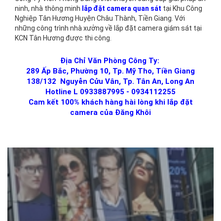
ninh, nhà thông minh
lắp đặt camera quan sát
tại Khu Công
Nghiệp Tân Hương Huyện Châu Thành, Tiền Giang. Với
những công trình nhà xưởng về lắp đặt camera giám sát tại
KCN Tân Hương được thi công.
Địa Chỉ Văn Phòng Công Ty:
289 Ấp Bắc, Phường 10, Tp. Mỹ Tho, Tiền Giang
138/132 Nguyễn Cửu Vân, Tp. Tân An, Long An
Hotline L 0933887995 - 0934112255
Cam kết 100% khách hàng hài lòng khi lắp đặt
camera của Đăng Khôi