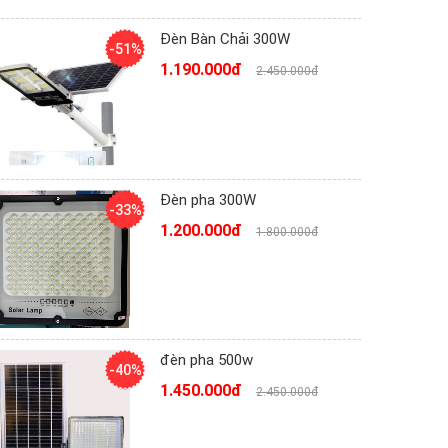
Đèn Bàn Chải 300W
-51%
1.190.000đ
2.450.000đ
Đèn pha 300W
-33%
1.200.000đ
1.800.000đ
đèn pha 500w
-40%
1.450.000đ
2.450.000đ