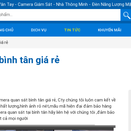
ân Tay - Camera Giám Sát - Nhà Thông Minh - Đèn Năng Lượng Mặ
NG CHỦ
DỊCH VỤ
TIN TỨC
KHUYẾN MÃI
iá rẻ
bình tân giá rẻ
ra quan sát bình tân giá rẻ, Cty chúng tôi luôn cam kết về
chất lượng,hình ảnh rỏ nét,mãu mã hiện đại đảm bảo hàng
ra quan sát tại bình tân hãy liên hệ với chúng tôi ,đảm bảo
ất cả mọi người