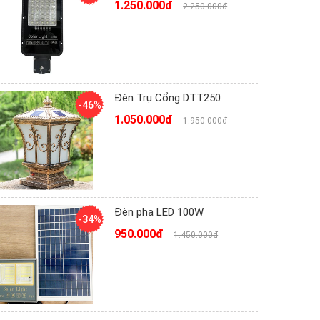
1.250.000đ
2.250.000đ
Đèn Trụ Cổng DTT250
-46%
1.050.000đ
1.950.000đ
Đèn pha LED 100W
-34%
950.000đ
1.450.000đ