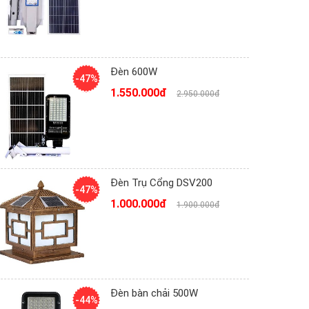
Đèn 600W
-47%
1.550.000đ
2.950.000đ
Đèn Trụ Cổng DSV200
-47%
1.000.000đ
1.900.000đ
Đèn bàn chải 500W
-44%