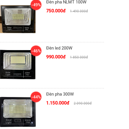
Đèn pha NLMT 100W
-49%
750.000đ
1.490.000đ
Đèn led 200W
-46%
990.000đ
1.850.000đ
Đèn pha 300W
-44%
1.150.000đ
2.090.000đ