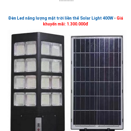
----------
Đèn Led năng lượng mặt trời liền thể Solar Light 400W
-
Giá
khuyến mãi: 1.300.000đ