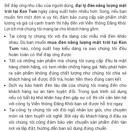
Để đáp ứng nhu cầu của người dùng,
đại lý đèn năng lượng mặt
trời tại Kon Tum
ngày càng xuất hiện nhiều hơn. Song, nếu bạn
muốn tìm một đơn vị uy tín, đảm bảo cung cấp sản phẩm chất
lượng và giá cả cạnh tranh thì hãy đến với Viễn thông Đăng Khôi.
Lợi ích mà chúng tôi mang lại cho khách hàng gồm:
Tại công ty chúng tôi với đa dạng các mẫu mã đèn khác
nhau. Dù bạn muốn
mua đèn năng lượng mặt trời tại Kon
Tum
nào, công suất hay kiểu dáng ra sao chúng tôi đều
hoàn toàn có thể đáp ứng được.
Tất cả những sản phẩm mà chúng tôi cung cấp đều là mặt
hàng chính hãng, có tem nhãn chống hàng giả. Nếu phát hiện
ra sản phẩm không đúng chất lượng như chúng tôi chia sẻ
khách hàng sẽ được đổi trả, hoàn tiền theo đúng cam kết.
Dịch vụ bảo hành đèn lâu dài của chúng tôi mang đến cho
khách hàng sự an tâm tuyệt đối. Trong quá trình sử dụng
nếu có bất kỳ khó khăn hay đèn gặp sự cố thì chỉ cần liên hệ
với công ty Viễn thông Đăng Khôi bạn sẽ được hỗ trợ ngay.
Tại công ty chúng tôi với đội ngũ nhân lực giỏi, cho chuyên
môn và tâm huyết với nghề. Bởi vậy dù khách hàng ở đâu xa
xôi chúng tôi cũng đảm bảo vận chuyển sản phẩm đến tận
nơi và lắp đặt, hướng dẫn bạn sử dụng đúng chuẩn.