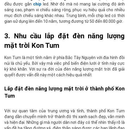
đều được gắn
chip
led. Nhờ đó mà nó mang lại cường độ ánh
sáng cao, phạm vi chiếu sáng rộng, phục vụ hiệu quả cho nhiều
mục đích chiếu sáng khác nhau. Trung bình, mỗi chip led có thời
gian sử dụng lên đến 10 năm, tương đương từ 50 đến 80.000 giờ.
3. Nhu cầu lắp đặt đèn năng lượng
mặt trời Kon Tum
Kon Tum là một tỉnh nằm ở phía Bắc Tây Nguyên với địa hình đồi
núi là chủ yếu. Bởi vậy mà việc phổ biến điện lưới ở tỉnh này cực
kỳ khó khăn. Với sự ra đời của đèn năng lượng mặt trời đã giải
quyết được vấn đề này một cách hiệu quả nhất.
Lắp đặt đèn năng lượng mặt trời ở thành phố Kon
Tum
Với sự quan tâm của trung ương và tỉnh, thành phố Kon Tum
đang dần chuyển mình trở thành đô thị xanh sạch đẹp, văn minh
và hiện đại. Những gì mà người dân nơi đây có thể nhìn thấy rõ là
vấn đề hạ tầng đường xá, điện thắp sáng được các ban lãnh đạo