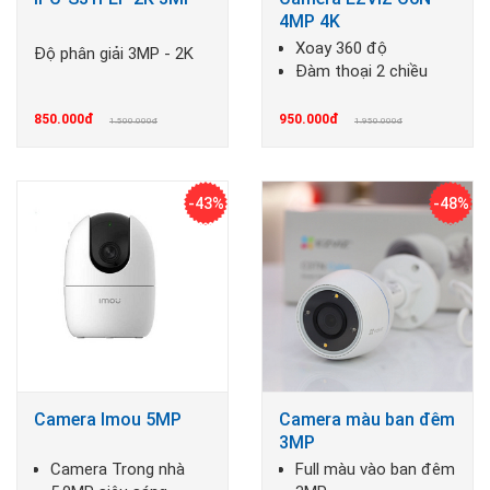
4MP 4K
Xoay 360 độ
Độ phân giải 3MP - 2K
Đàm thoại 2 chiều
850.000đ
950.000đ
1.500.000đ
1.950.000đ
-43%
-48%
Camera Imou 5MP
Camera màu ban đêm
3MP
Camera Trong nhà
Full màu vào ban đêm