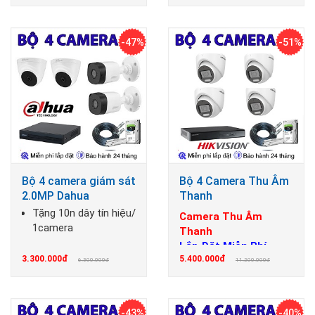
-47%
-51%
Bộ 4 camera giám sát
Bộ 4 Camera Thu Âm
2.0MP Dahua
Thanh
Tặng 10n dây tín hiệu/
Camera Thu Âm
1camera
Thanh
Lắp Đặt Miễn Phí
3.300.000đ
5.400.000đ
6.300.000đ
11.200.000đ
-43%
-40%