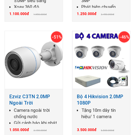
5.0MP siêu sáng
3MP
Xoay 360 độ
Phát hiện chuyển
Đàm thoại hai chiều.
động
1.100.000đ
1.250.000đ
1.950.000đ
2.450.000đ
Chống ngược sáng
-51%
-46%
Ezviz C3TN 2.0MP
Bộ 4 Hikvision 2.0MP
Ngoài Trời
1080P
Camera ngoài trời
Tặng 10m dây tín
chống nước
hiệu/ 1 camera
Gửi cảnh báo khi phát
hiện đột nhập
1.050.000đ
3.500.000đ
2.150.000đ
6.500.000đ