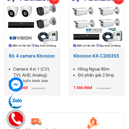
Bộ 4 camera Kbvision
Kbvision KX-C2003S5
Camera 4 in 1 (CVI,
Hồng Ngoại 80m
TVI, AHD, Analog).
Độ phân giải 2.0mp
Cảm biến hình ảnh:
1/2.7 inch CMOS.
5.200.000đ
7.500.000đ
9.200.000đ
12.500.000đ
Độ phân giải:
25/30fps@2.0
Mp(1920x1080).
Ống kính: 3.6mm (góc
nhìn 88°).
Tầm quan sát hồng