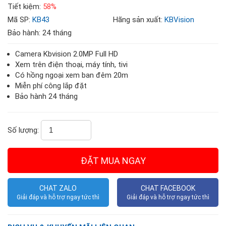
Tiết kiệm:
58%
Mã SP:
KB43
Hãng sản xuất:
KBVision
Bảo hành: 24 tháng
Camera Kbvision 2.0MP Full HD
Xem trên điện thoại, máy tính, tivi
Có hồng ngoại xem ban đêm 20m
Miễn phí công lắp đặt
Bảo hành 24 tháng
Số lượng:
CHAT ZALO
CHAT FACEBOOK
Giải đáp và hỗ trợ ngay tức thì
Giải đáp và hỗ trợ ngay tức thì