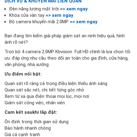
DỊCH VỤ & KHUYẾN MÃI LIÊN QUAN
Đèn năng lượng mặt trời
=> xem ngay
Khóa cửa vân tay
=> xem ngay
Bộ camera khuyến mãi 2.0MP
=> xem ngay
Bạn đang tìm kiếm giải pháp giám sát an ninh hiệu quả, hình
ảnh rõ nét?
Trọn bộ 4 camera 2.0MP Kbvision Full HD chính là lựa chọn tối
ưu. đáp ứng nhu cầu theo dõi an toàn cho gia đình, cửa hàng,
văn phòng, nhà xưởng.
Ưu điểm nổi bật:
Quan sát rõ ràng cả trong điều kiện thiếu ánh sáng
Quan sát sắc nét, chi tiết từng góc nhỏ
Xem từ xa qua điện thoại mọi lúc, mọi nơi
Giám sát công việc, nhân viên
Cam kết saukhi lắp đặt:
Ôn định trong thời gian sử dụng
Bảo hành nhanh chóng
Giá cả cạnh tranh