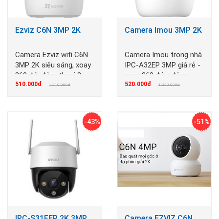
Ezviz C6N 3MP 2K
Camera Imou 3MP 2K
Camera Ezviz wifi C6N
Camera Imou trong nhà
3MP 2K siêu sáng, xoay
IPC-A32EP 3MP giá rẻ -
360 độ, đàm thoại 2
xoay 360 độ - đàm
510.000đ
520.000đ
chiều
thoại 2 chiều
1.210.000đ
1.220.000đ
-43%
-51%
IPC-S31FEP 2K 3MP
Camera EZVIZ C6N