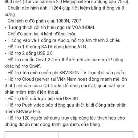
800 mét (đối với camera 2.0 Megapixel khi sử dụng cáp 75-5).
- Chuẩn nén hình ảnh: H.264 giúp tiết kiệm băng thông và ổ
cứng.
- Ghi hình ở độ phân giải: 1080N, 720P.
- Tương thích với tín hiệu ngõ ra: VGA/HDMI.
- Chế độ xem lại: 4 kênh đồng thời.
- 1 cổng vào và 1 cổng ra Audio, hỗ trợ âm thanh 2 chiều.
- Hỗ trợ 1 ổ cứng SATA dung lượng 6TB.
- Hỗ trợ 2 cổng USB 2.0.
- Hỗ trợ chuẩn Onvif 2.4 có thể kết nối với camera IP hãng
khác hỗ trợ Onvif.
- Hỗ trợ tên miền miễn phí KBVISION.TV trọn đời sản phẩm.
- Hỗ trợ Cloud (server tại Việt Nam hoạt động mạnh mẽ, ổn
định) chỉ cần scan QR Code: Dễ dàng cài đặt, quan sát qua
phần mềm trên điện thoại.
- Hỗ trợ kết nối trực tiếp với USB 3G.
- Hỗ trợ Push video báo động qua thiết bị di động trên phần
mềm KBView Pro.
- Hỗ trợ 128 người sử dụng truy cập cùng lúc thích hợp cho
những dự án như công trình, gia đình, cửa hàng.